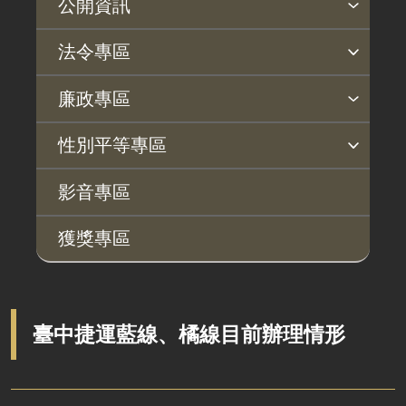
公開資訊
主動公開政府資訊專區
個人資料保護專區
Open Data專區
出版品專區
雙語詞彙專區
生態檢核專區
用地取得行政透明專區
臺鐵局撥入資產債務基金專區
法令專區
法律及法規命令
用地公告
法令查詢
解釋性規定及裁量基準
法令英譯徵集意見專區
訴願文件下載
相關實務判解
相關網站資源
廉政專區
解釋性規定及裁量基準
用地法規
揭弊者保護專區
廉政訊息
利益衝突迴避園地
公務員廉政倫理規範
公職人員財產申報園地
廉政檢舉管道
桃地計畫廉政平臺專網
性別平等專區
政府機關資訊
徵收案件資訊
桃地計畫
性別平等工作小組
宣傳事項
性別平等推動計畫
性別平等統計分析
性別平等影響評估
性騷擾防治
相關網站
行政指導有關文書
影音專區
廉政平臺
施政計畫、業務統計及研究報告
獲獎專區
啟動儀式及交流座談會
預算與決算書
說明會及公聽會
書面公共工程及採購契約
定期聯繫會議
支付或接受之補助
臺中捷運藍線、橘線目前辦理情形
廉政體系
政策宣導廣告支出