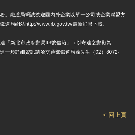
業務。鐵道局竭誠歡迎國內外企業以單一公司或企業聯盟方
ttp://www.rb.gov.tw/最新消息下載。
寄達「新北市政府郵局43號信箱」（以寄達之郵戳為
一步詳細資訊請洽交通部鐵道局蕭先生（02）8072-
< 回上頁