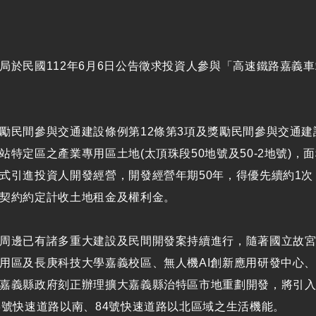
局於民國112年6月6日公告徵求投資人參與「高速鐵路嘉義
勵民間參與交通建設條例第12條第3項及獎勵民間參與交通
站特定區之產業專用區土地(太頂珠段50地號及50-2地號)，面積
式引進投資人開發經營，開發經營年期50年，得優先續約1次
契約約定計收土地租金及權利金。
周邊已有諸多重大建設及民間開發案持續進行，隨著國立故宮
用區及長庚科技大學嘉義校區、無人機AI創新應用研發中心、
嘉義縣政府刻正辦理擴大嘉義縣治特區市地重劃開發，將引
8號快速道路以南、84號快速道路以北區域之生活機能。