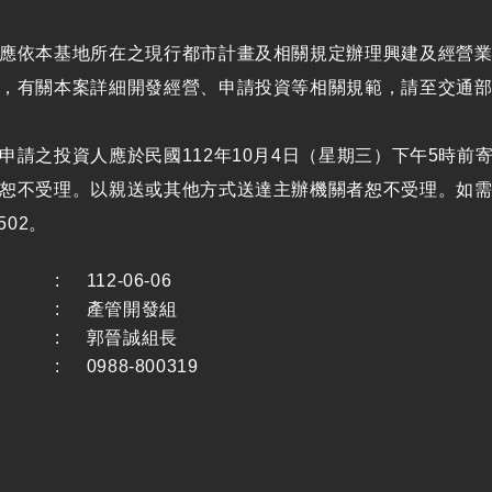
應依本基地所在之現行都市計畫及相關規定辦理興建及經營
有關本案詳細開發經營、申請投資等相關規範，請至交通部鐵道局網站h
申請之投資人應於民國112年10月4日（星期三）下午5時前
恕不受理。以親送或其他方式送達主辦機關者恕不受理。如需進
502。
:
112-06-06
:
產管開發組
:
郭晉誠組長
:
0988-800319