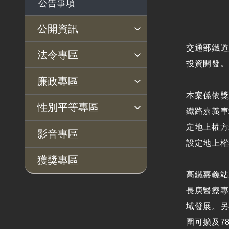
公告事項
公開資訊
交通部鐵道
主動公開政府資訊專區
個人資料保護專區
Open Data專區
出版品專區
雙語詞彙專區
生態檢核專區
用地取得行政透明專區
臺鐵局撥入資產債務基金
法令專區
投資開發。
專區
法律及法規命令
用地公告
法令查詢
解釋性規定及裁量基準
法令英譯徵集意見專區
訴願文件下載
相關實務判解
相關網站資源
廉政專區
解釋性規定及裁量基
用地法規
本案係依獎
揭弊者保護專區
廉政訊息
利益衝突迴避園地
公務員廉政倫理規範
公職人員財產申報園地
廉政檢舉管道
桃地計畫廉政平臺專網
性別平等專區
準
鐵路嘉義車
徵收案件資訊
政府機關資訊
定地上權方
桃地計畫
性別平等工作小組
宣傳事項
性別平等推動計畫
性別平等統計分析
性別平等影響評估
性騷擾防治
相關網站
影音專區
設定地上權
行政指導有關文書
廉政平臺
獲獎專區
施政計畫、業務統計
啟動儀式及交流座談
高鐵嘉義站
及研究報告
會
長庚醫療專
預算與決算書
說明會及公聽會
域發展。另
書面公共工程及採購
定期聯繫會議
圍可擴及7
契約