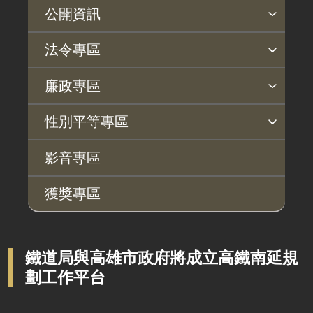
公開資訊
主動公開政府資訊專區
個人資料保護專區
Open Data專區
出版品專區
雙語詞彙專區
生態檢核專區
用地取得行政透明專區
臺鐵局撥入資產債務基金專區
法令專區
法律及法規命令
用地公告
法令查詢
解釋性規定及裁量基準
法令英譯徵集意見專區
訴願文件下載
相關實務判解
相關網站資源
廉政專區
解釋性規定及裁量基準
用地法規
揭弊者保護專區
廉政訊息
利益衝突迴避園地
公務員廉政倫理規範
公職人員財產申報園地
廉政檢舉管道
桃地計畫廉政平臺專網
性別平等專區
政府機關資訊
徵收案件資訊
桃地計畫
性別平等工作小組
宣傳事項
性別平等推動計畫
性別平等統計分析
性別平等影響評估
性騷擾防治
相關網站
行政指導有關文書
影音專區
廉政平臺
施政計畫、業務統計及研究報告
獲獎專區
啟動儀式及交流座談會
預算與決算書
說明會及公聽會
書面公共工程及採購契約
定期聯繫會議
鐵道局與高雄市政府將成立高鐵南延規
支付或接受之補助
劃工作平台
廉政體系
政策宣導廣告支出