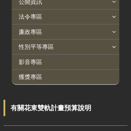
公開資訊
主動公開政府資訊專區
個人資料保護專區
Open Data專區
出版品專區
雙語詞彙專區
生態檢核專區
用地取得行政透明專區
臺鐵局撥入資產債務基金專區
法令專區
法律及法規命令
用地公告
法令查詢
解釋性規定及裁量基準
法令英譯徵集意見專區
訴願文件下載
相關實務判解
相關網站資源
廉政專區
解釋性規定及裁量基準
用地法規
揭弊者保護專區
廉政訊息
利益衝突迴避園地
公務員廉政倫理規範
公職人員財產申報園地
廉政檢舉管道
桃地計畫廉政平臺專網
性別平等專區
政府機關資訊
徵收案件資訊
桃地計畫
性別平等工作小組
宣傳事項
性別平等推動計畫
性別平等統計分析
性別平等影響評估
性騷擾防治
相關網站
行政指導有關文書
影音專區
廉政平臺
施政計畫、業務統計及研究報告
獲獎專區
啟動儀式及交流座談會
預算與決算書
說明會及公聽會
書面公共工程及採購契約
定期聯繫會議
支付或接受之補助
有關花東雙軌計畫預算說明
廉政體系
政策宣導廣告支出