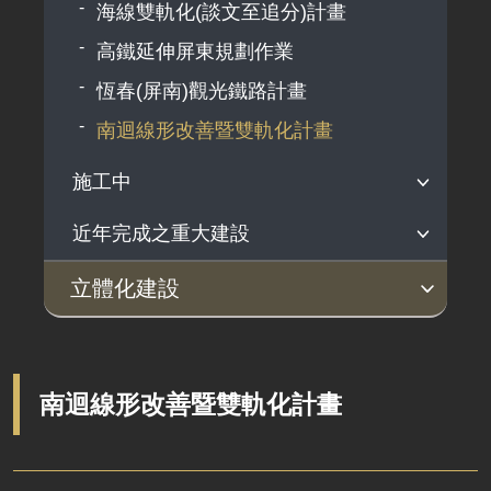
海線雙軌化(談文至追分)計畫
高鐵延伸屏東規劃作業
恆春(屏南)觀光鐵路計畫
南迴線形改善暨雙軌化計畫
施工中
近年完成之重大建設
機場捷運延伸中壢火車站計畫
機場捷運增設A14站計畫
台灣高鐵
立體化建設
花東地區鐵路雙軌電氣化計畫
機場聯外捷運系統建設計畫
規劃中
施工中
近年完成之重大建設
南迴鐵路電氣化計畫
彰化市鐵路高架化計畫
桃園都會區鐵路地下化計畫
增設臺鐵鳳鳴臨時站建設計畫
南迴線形改善暨雙軌化計畫
花東鐵路電氣化計畫
臺南鐵路延伸永康計畫
增設臺鐵平鎮臨時站建設計畫
臺中都會區鐵路高架化計畫
花東鐵路效能提升計畫
嘉義市區鐵路高架化計畫