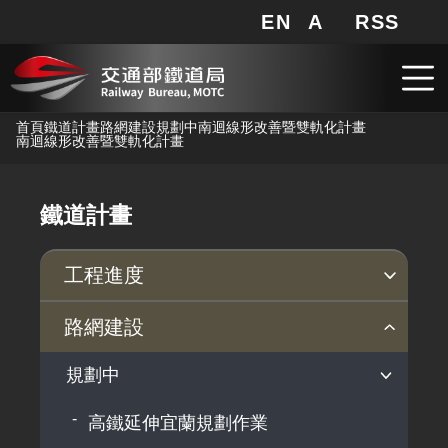
EN
A
RSS
網站地圖
局長信箱
分享
搜
RSS
跳到主要內容
首頁
鐵道計畫
路網建設
規劃中
南迴線形改善暨雙軌化計畫
南迴線形改善暨雙軌化計畫
鐵道計畫
工程進度
各計畫進度
路網建設
規劃中
高鐵延伸宜蘭規劃作業