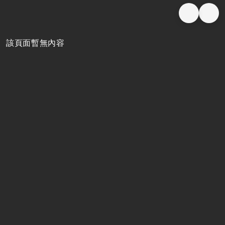
嘉義延伸民雄高架計畫
臺南市區鐵路地下化計畫
該頁面暫無內容
高雄市區鐵路地下化計畫
宜蘭鐵路高架化計畫