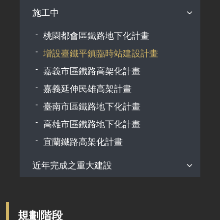
海線雙軌化(談文至追分)計畫
機場捷運增設A14站計畫
機場聯外捷運系統建設計畫
施工中
彰化市鐵路高架化計畫
高鐵延伸屏東規劃作業
花東地區鐵路雙軌電氣化計畫
南迴鐵路電氣化計畫
臺南鐵路延伸永康計畫
桃園都會區鐵路地下化計畫
恆春(屏南)觀光鐵路計畫
花東鐵路電氣化計畫
增設臺鐵平鎮臨時站建設計畫
南迴線形改善暨雙軌化計畫
花東鐵路效能提升計畫
嘉義市區鐵路高架化計畫
嘉義延伸民雄高架計畫
臺南市區鐵路地下化計畫
高雄市區鐵路地下化計畫
宜蘭鐵路高架化計畫
近年完成之重大建設
增設臺鐵鳳鳴臨時站建設計畫
臺中都會區鐵路高架化計畫
規劃階段