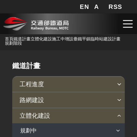
EN
A
RSS
網站地圖
局長信箱
分享
搜
RSS
跳到主要內容
首頁
鐵道計畫
立體化建設
施工中
增設臺鐵平鎮臨時站建設計畫
規劃階段
鐵道計畫
工程進度
各計畫進度
路網建設
規劃中
施工中
近年完成之重大建設
立體化建設
高鐵延伸宜蘭規劃作業
機場捷運延伸中壢火車站計畫
台灣高鐵
規劃中