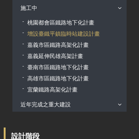
海線雙軌化(談文至追分)計畫
機場捷運增設A14站計畫
機場聯外捷運系統建設計畫
施工中
彰化市鐵路高架化計畫
高鐵延伸屏東規劃作業
花東地區鐵路雙軌電氣化計畫
南迴鐵路電氣化計畫
臺南鐵路延伸永康計畫
桃園都會區鐵路地下化計畫
恆春(屏南)觀光鐵路計畫
花東鐵路電氣化計畫
增設臺鐵平鎮臨時站建設計畫
南迴線形改善暨雙軌化計畫
花東鐵路效能提升計畫
嘉義市區鐵路高架化計畫
嘉義延伸民雄高架計畫
臺南市區鐵路地下化計畫
高雄市區鐵路地下化計畫
宜蘭鐵路高架化計畫
近年完成之重大建設
增設臺鐵鳳鳴臨時站建設計畫
臺中都會區鐵路高架化計畫
設計階段