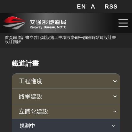
EN
A
RSS
網站地圖
局長信箱
分享
搜
RSS
跳到主要內容
首頁
鐵道計畫
立體化建設
施工中
增設臺鐵平鎮臨時站建設計畫
設計階段
鐵道計畫
工程進度
各計畫進度
路網建設
規劃中
施工中
近年完成之重大建設
立體化建設
高鐵延伸宜蘭規劃作業
機場捷運延伸中壢火車站計畫
台灣高鐵
規劃中