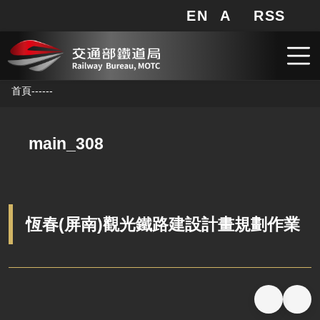
EN
A
RSS
網站地圖
局長信箱
分享
搜
RSS
跳到主要內容
首頁
--
--
--
main_308
恆春(屏南)觀光鐵路建設計畫規劃作業