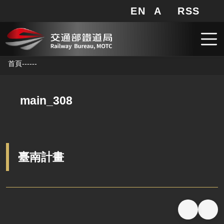
EN
A
RSS
網站地圖
局長信箱
分享
搜
RSS
跳到主要內容
首頁
--
--
--
main_308
臺南計畫