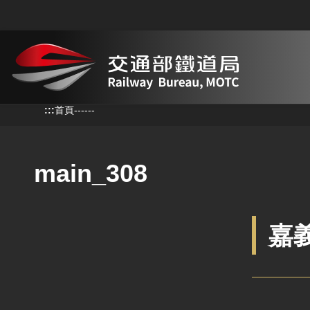
跳到主要內容
:::
:::
首頁
--
--
--
main_308
嘉