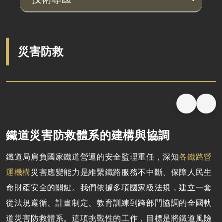
軌道產業推動會報
檢測驗證制度推動
補助計畫核定清單
指定產品公告
開發背景
開發背景
開發背景
公告案件
土建技術
系統機電
淨零永續
技術文件
技術交流專區
制定國家標準
補（捐）助案件效益評估表
認可檢測驗證機構公告
案件資訊
案件資訊
案件資訊
服務窗口
土建工程概述
系統機電概述
PAS 2080 打造低碳韌性鐵道
交通部部頒規範
現地實務交流
鐵道技術研究及驗證中心
申請須知及表單下載
災害防救
相關法規
橋梁工程
車輛系統
國土綠網計畫
一般機電設計注意事項
交流研討會
軌道系統採購作業指引
相關網站
隧道工程
號誌系統
氣候變遷調適
鐵道工程BIM作業指引
釋出維修商機
軌道工程
通信系統
高鐵水雉復育
臺鐵系統機電施工技術規範
發展智慧鐵道
水電環控工程
電力系統
鐵路車站旅運與站務設施設計注意事項
人才培育
鐵道災害防救體系的建構與協調
邊坡工程
維修基地
高鐵彰雲嘉地層下陷監測與分析評估
車站工程
鐵道車站概念設計指引
鐵道局肩負國家鐵道營運的安全監理重任，深知
各鐵路營
鐵道局PAS 2080碳管理程序書
運機構
災害應變能力是維繫鐵路服務不中斷、保障人民生
命財產安全的關鍵。我們依據多項國家級法規，建立一套
鐵道工程減碳參考指引
從法規遵循、計畫制定、教育訓練到跨部門協調的全國軌
道災害防救體系。這項挑戰性的工作，目標是將鐵道風險