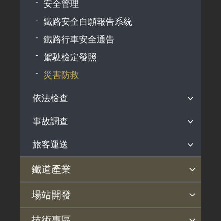
安全管理
鐵路安全自願報告系統
鐵路行車安全通告
駕駛檢定發照
災害防救
依法檢查
事故調查
定期檢查
不定期檢查
旅客運送
事故調查說明
近三年調查報告
運送法規
鐵道產業
歷年調查報告
營運訊息
產業政策
行動方案
產業發展補助
鐵道指定產品專區
場站開發
鐵道科技產業政策
選定國產化關鍵項目
鐵道產業發展補助作業規定
法規依據
高鐵計畫
機捷計畫
償債計畫
招商投資
技術專區