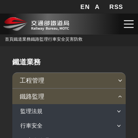
EN
A
RSS
網站地圖
局長信箱
分享
搜
RSS
跳到主要內容
首頁
鐵道業務
鐵路監理
行車安全
災害防救
鐵道業務
工程管理
安衛防災
品質保證
鐵路監理
臨軌施工安全
公共工程施工品質
監理法規
職業安全衛生
施工查核及工程督導執行情形
行車安全
依法監理
安衛宣導
營運監理範圍