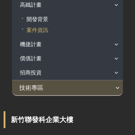
鐵道科技產業政策
選定國產化關鍵項目
鐵道產業發展補助作業規定
法規依據
高鐵計畫
鐵路行車安全通告
歷年調查報告
軌道產業推動會報
檢測驗證制度推動
補助計畫核定清單
指定產品公告
開發背景
駕駛檢定發照
制定國家標準
補（捐）助案件效益評估表
認可檢測驗證機構公告
案件資訊
災害防救
鐵道技術研究及驗證中心
申請須知及表單下載
機捷計畫
軌道系統採購作業指引
釋出維修商機
償債計畫
開發背景
發展智慧鐵道
案件資訊
招商投資
開發背景
人才培育
案件資訊
公告案件
技術專區
服務窗口
土建技術
系統機電
淨零永續
技術文件
技術交流專區
相關法規
土建工程概述
系統機電概述
PAS 2080 打造低碳韌性鐵道
交通部部頒規範
現地實務交流
新竹聯發科企業大樓
相關網站
橋梁工程
車輛系統
國土綠網計畫
一般機電設計注意事項
交流研討會