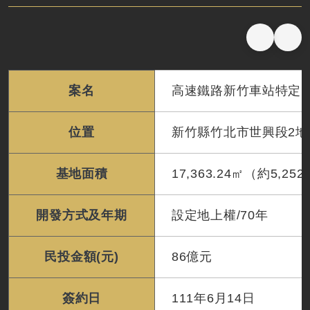
隧道工程
號誌系統
氣候變遷調適
鐵道工程BIM作業指引
軌道工程
通信系統
高鐵水雉復育
臺鐵系統機電施工技術規範
水電環控工程
電力系統
鐵路車站旅運與站務設施設計注意事項
邊坡工程
維修基地
高鐵彰雲嘉地層下陷監測與分析評估
案名
高速鐵路新竹車站特定區
車站工程
鐵道車站概念設計指引
位置
新竹縣竹北市世興段2地
鐵道局PAS 2080碳管理程序書
鐵道工程減碳參考指引
基地面積
17,363.24㎡（約5,25
開發方式及年期
設定地上權/70年
民投金額(元)
86億元
簽約日
111年6月14日