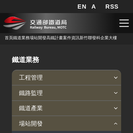
EN
A
RSS
網站地圖
局長信箱
分享
搜
RSS
跳到主要內容
首頁
鐵道業務
場站開發
高鐵計畫
案件資訊
新竹聯發科企業大樓
鐵道業務
工程管理
安衛防災
品質保證
鐵路監理
臨軌施工安全
公共工程施工品質
監理法規
行車安全
依法檢查
事故調查
旅客運送
鐵道產業
職業安全衛生
施工查核及工程督導執行情形
依法監理
安全管理
定期檢查
事故調查說明
運送法規
產業政策
行動方案
產業發展補助
鐵道指定產品專區
場站開發
安衛宣導
營運監理範圍
鐵路安全自願報告系統
不定期檢查
近三年調查報告
營運訊息