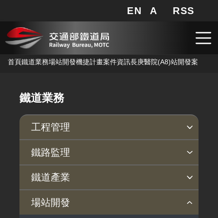
EN
A
RSS
網站地圖
局長信箱
分享
搜
RSS
跳到主要內容
首頁
鐵道業務
場站開發
機捷計畫
案件資訊
長庚醫院(A8)站開發案
鐵道業務
工程管理
安衛防災
品質保證
鐵路監理
臨軌施工安全
公共工程施工品質
監理法規
行車安全
依法檢查
事故調查
旅客運送
鐵道產業
職業安全衛生
施工查核及工程督導執行情形
依法監理
安全管理
定期檢查
事故調查說明
運送法規
產業政策
行動方案
產業發展補助
鐵道指定產品專區
場站開發
安衛宣導
營運監理範圍
鐵路安全自願報告系統
不定期檢查
近三年調查報告
營運訊息