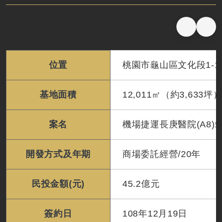
隧道工程
號誌系統
氣候變遷調適
鐵道工程BIM作業指引
軌道工程
通信系統
高鐵水雉復育
臺鐵系統機電施工技術規範
水電環控工程
電力系統
鐵路車站旅運與站務設施設計注意事項
邊坡工程
維修基地
高鐵彰雲嘉地層下陷監測與分析評估
位置
桃園市龜山區文化段1-1
車站工程
鐵道車站概念設計指引
基地面積
12,011㎡（約3,633坪
鐵道局PAS 2080碳管理程序書
鐵道工程減碳參考指引
案名
機場捷運長庚醫院(A8
開發方式及年期
商場委託經營/20年
民投金額(元)
45.2億元
簽約日
108年12月19日