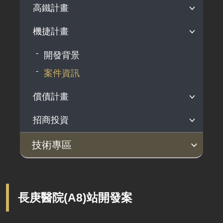
鐵道科技產業政策
選定國產化關鍵項目
鐵道產業發展補助作業規定
法規依據
高鐵計畫
鐵路行車安全通告
歷年調查報告
軌道產業推動會報
檢測驗證制度推動
補助計畫核定清單
指定產品公告
機捷計畫
開發背景
駕駛檢定發照
制定國家標準
補（捐）助案件效益評估表
認可檢測驗證機構公告
案件資訊
災害防救
開發背景
鐵道技術研究及驗證中心
申請須知及表單下載
案件資訊
軌道系統採購作業指引
釋出維修商機
償債計畫
發展智慧鐵道
招商投資
開發背景
人才培育
案件資訊
公告案件
技術專區
服務窗口
土建技術
系統機電
淨零永續
技術文件
技術交流專區
相關法規
土建工程概述
系統機電概述
PAS 2080 打造低碳韌性鐵道
交通部部頒規範
現地實務交流
長庚醫院(A8)站開發案
相關網站
橋梁工程
車輛系統
國土綠網計畫
一般機電設計注意事項
交流研討會