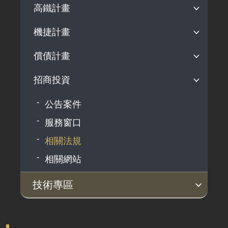
鐵道科技產業政策
選定國產化關鍵項目
鐵道產業發展補助作業規定
法規依據
高鐵計畫
鐵路行車安全通告
歷年調查報告
軌道產業推動會報
檢測驗證制度推動
補助計畫核定清單
指定產品公告
機捷計畫
開發背景
駕駛檢定發照
制定國家標準
補（捐）助案件效益評估表
認可檢測驗證機構公告
案件資訊
災害防救
償債計畫
開發背景
鐵道技術研究及驗證中心
申請須知及表單下載
案件資訊
軌道系統採購作業指引
招商投資
開發背景
釋出維修商機
案件資訊
公告案件
發展智慧鐵道
服務窗口
人才培育
相關法規
相關網站
技術專區
土建技術
系統機電
淨零永續
技術文件
技術交流專區