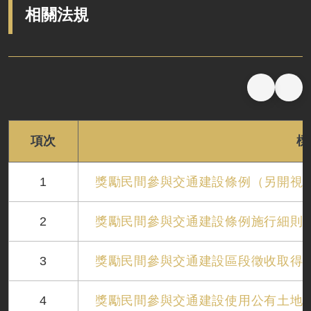
土建工程概述
系統機電概述
PAS 2080 打造低碳韌性鐵道
交通部部頒規範
現地實務交流
相關法規
橋梁工程
車輛系統
國土綠網計畫
一般機電設計注意事項
交流研討會
隧道工程
號誌系統
氣候變遷調適
鐵道工程BIM作業指引
軌道工程
通信系統
高鐵水雉復育
臺鐵系統機電施工技術規範
水電環控工程
電力系統
鐵路車站旅運與站務設施設計注意事項
邊坡工程
維修基地
高鐵彰雲嘉地層下陷監測與分析評估
項次
標
車站工程
鐵道車站概念設計指引
1
獎勵民間參與交通建設條例（另開視
鐵道局PAS 2080碳管理程序書
鐵道工程減碳參考指引
2
獎勵民間參與交通建設條例施行細則
3
獎勵民間參與交通建設區段徵收取得
4
獎勵民間參與交通建設使用公有土地