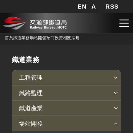
EN
A
RSS
網站地圖
局長信箱
分享
搜
RSS
跳到主要內容
首頁
鐵道業務
場站開發
招商投資
相關法規
鐵道業務
工程管理
安衛防災
品質保證
鐵路監理
臨軌施工安全
公共工程施工品質
監理法規
行車安全
依法檢查
事故調查
旅客運送
鐵道產業
職業安全衛生
施工查核及工程督導執行情形
依法監理
安全管理
定期檢查
事故調查說明
運送法規
產業政策
行動方案
產業發展補助
鐵道指定產品專區
場站開發
安衛宣導
營運監理範圍
鐵路安全自願報告系統
不定期檢查
近三年調查報告
營運訊息