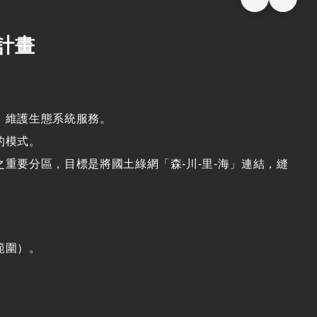
計畫
，維護生態系統服務。
的模式。
之重要分區，目標是將國土綠網「森
-
川
-
里
-
海」連結，縫
範圍）。