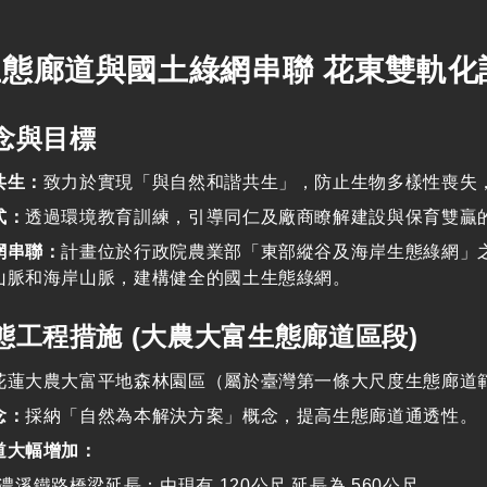
態廊道與國土綠網串聯 花東雙軌化
念與目標
共生：
致力於實現「與自然和諧共生」，防止生物多樣性喪失
式：
透過環境教育訓練，引導同仁及廠商瞭解建設與保育雙贏
網串聯：
計畫位於行政院農業部「東部縱谷及海岸生態綠網」
山脈和海岸山脈，建構健全的國土生態綠網。
態工程措施
(
大農大富生態廊道區段
)
花蓮大農大富平地森林園區（屬於臺灣第一條大尺度生態廊道
念：
採納「自然為本解決方案」概念，提高生態廊道通透性。
道大幅增加：
濃溪鐵路橋梁延長：
由現有
120
公尺 延長為
560
公尺。