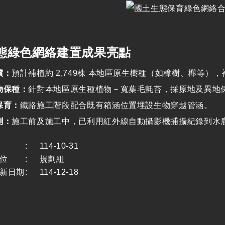
態綠色網絡建置成果亮點
償：
預計補植約
2,749
株 本地區原生樹種（如樟樹、櫸等），
物保種：
針對本地區原生種植物－寬葉毛氈苔，採原地及異地
保育：
鐵路施工階段配合既有箱涵位置埋設生物穿越管涵。
測：
施工前及施工中，已利用紅外線自動攝影機捕攝紀錄到水
:
114-10-31
位
:
規劃組
新日期
:
114-12-18