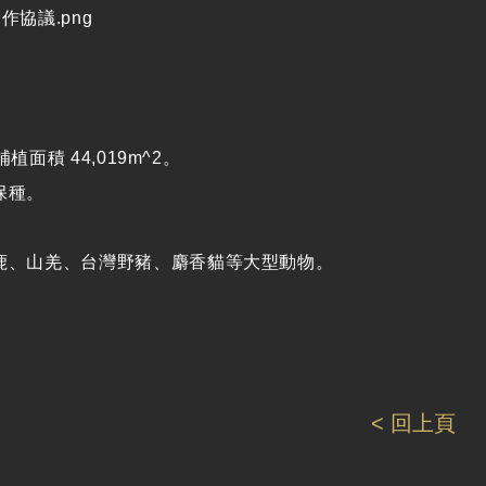
補植面積
44,019m^2
。
保種。
鹿、山羌、台灣野豬、麝香貓等大型動物。
< 回上頁