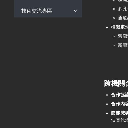
多孔
技術交流專區
交通部部頒規範
通道
一般機電設計注意事
現地實務交流
植栽處
項
交流研討會
舊廊
鐵道工程BIM作業指引
新廊
臺鐵系統機電施工技
術規範
鐵路車站旅運與站務
設施設計注意事項
跨機關
高鐵彰雲嘉地層下陷
監測與分析評估
合作協
鐵道車站概念設計指
合作內
引
節能減
鐵道局PAS 2080碳管
估替代
理程序書