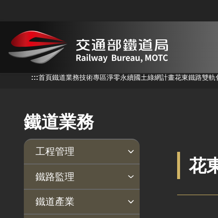
跳到主要內容
:::
:::
首頁
鐵道業務
技術專區
淨零永續
國土綠網計畫
花東鐵路雙軌
鐵道業務
工程管理
花
安衛防災
品質保證
鐵路監理
臨軌施工安全
公共工程施工品質
監理法規
行車安全
依法檢查
事故調查
旅客運送
鐵道產業
職業安全衛生
施工查核及工程督導