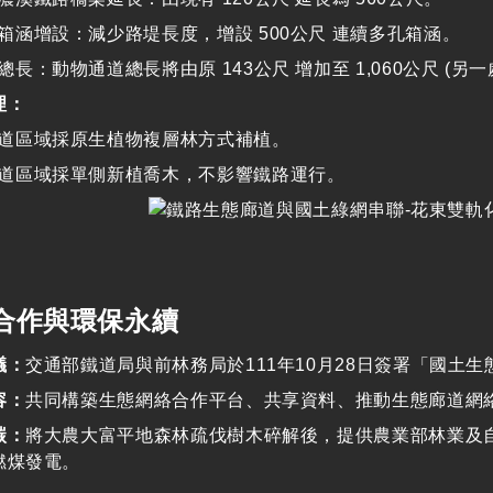
箱涵增設：
減少路堤長度，增設
500
公尺 連續多孔箱涵。
總長：
動物通道總長將由原
143
公尺 增加至
1,060
公尺
(
另一
理：
道區域採原生植物複層林方式補植。
道區域採單側新植喬木，不影響鐵路運行。
合作與環保永續
議：
交通部鐵道局與前林務局於
111
年
10
月
28
日簽署「國土生
容：
共同構築生態網絡合作平台、共享資料、推動生態廊道網
碳：
將大農大富平地森林疏伐樹木碎解後，提供農業部林業及
燃煤發電。