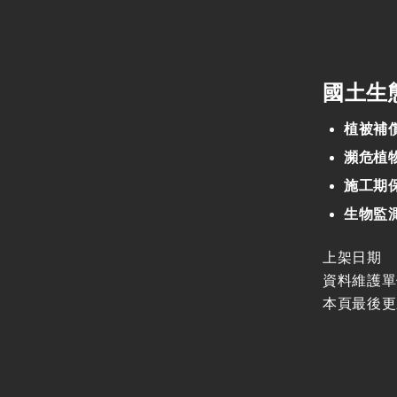
鐵道工程減碳參考指
引
國土生
植被補
瀕危植
施工期
生物監
上架日期
資料維護單
本頁最後更