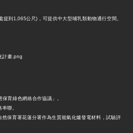
處提到
1,065
公尺
)
，可提供中大型哺乳類動物通行空間。
態保育綠色網絡合作協議」。
絡串聯。
自然保育署花蓮分署作為生質能氣化爐發電材料，試驗評