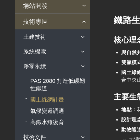
依法監理
安全管理
定期檢查
事故調查說明
運送法規
產業政策
行動方案
產業發展補助
鐵道指定產品專區
場站開發
執行情形
安衛宣導
營運監理範圍
鐵路安全自願報告系
不定期檢查
近三年調查報告
營運訊息
鐵路生
鐵道科技產業政策
選定國產化關鍵項目
鐵道產業發展補助作
法規依據
高鐵計畫
機捷計畫
償債計畫
招商投資
技術專區
統
歷年調查報告
業規定
軌道產業推動會報
檢測驗證制度推動
指定產品公告
鐵路行車安全通告
開發背景
開發背景
開發背景
公告案件
土建技術
補助計畫核定清單
核心理
制定國家標準
認可檢測驗證機構公
駕駛檢定發照
案件資訊
案件資訊
案件資訊
服務窗口
補（捐）助案件效益
告
系統機電
土建工程概述
與自然
鐵道技術研究及驗證
災害防救
評估表
相關法規
中心
申請須知及表單下載
橋梁工程
雙贏模
淨零永續
系統機電概述
相關網站
軌道系統採購作業指
國土綠
隧道工程
車輛系統
引
合中央
PAS 2080 打造低碳韌
軌道工程
性鐵道
號誌系統
釋出維修商機
主要生
水電環控工程
國土綠網計畫
通信系統
發展智慧鐵道
邊坡工程
地點：
氣候變遷調適
電力系統
人才培育
車站工程
設計理
高鐵水雉復育
維修基地
動物通
技術文件
加濃