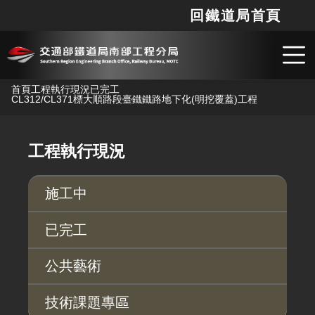
回鐵道局首頁
網站
搜
跳到主要內容
首頁
工程執行現況
已完工
CL312/CL371標大順路段臺鐵鐵路地下化(明挖覆蓋)工程
工程執行現況
施工中
已完工
公共藝術
技術課題專區