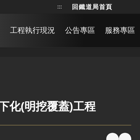
回鐵道局首頁
:::
網站地
搜
工程執行現況
公告專區
服務專區
下化(明挖覆蓋)工程