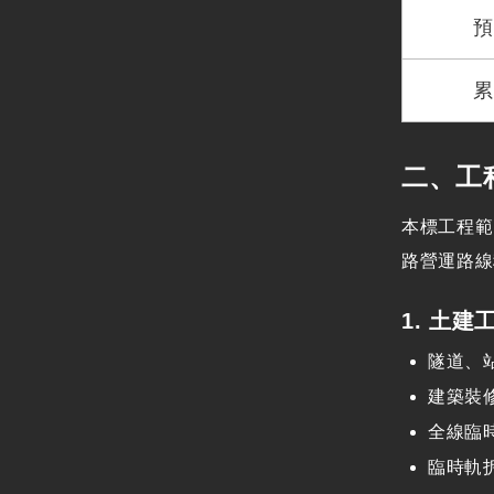
二、工
本標工程範
路營運路線
1. 土建
隧道、站
建築裝
全線臨
臨時軌