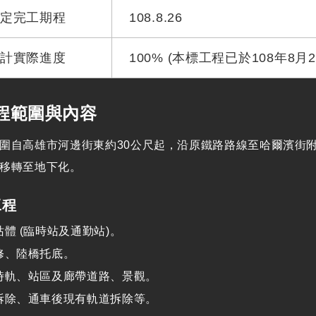
預定完工期程
108.8.26
累計實際進度
100% (本標工程已於108年8月
程範圍與內容
圍自高雄市河邊街東約30公尺起，沿原鐵路路線至哈爾濱街附近（里
移轉至地下化。
工程
體 (臨時站及通勤站)。
修、陸橋托底。
時軌、站區及廊帶道路、景觀。
拆除、通車後現有軌道拆除等。