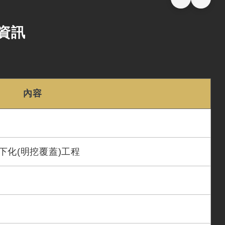
標資訊
內容
下化(明挖覆蓋)工程