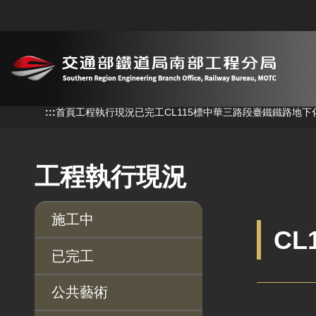
跳到主要內容
:::
首頁
工程執行現況
已完工
CL115標中華三路段臺鐵鐵路地下
工程執行現況
施工中
C
已完工
公共藝術