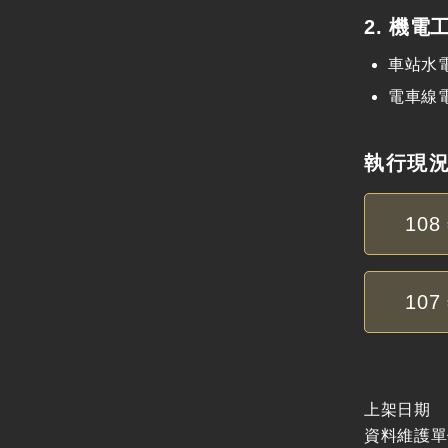
2. 機電
車站水
電車線
執行現
108
107
上架日期
資料維護單