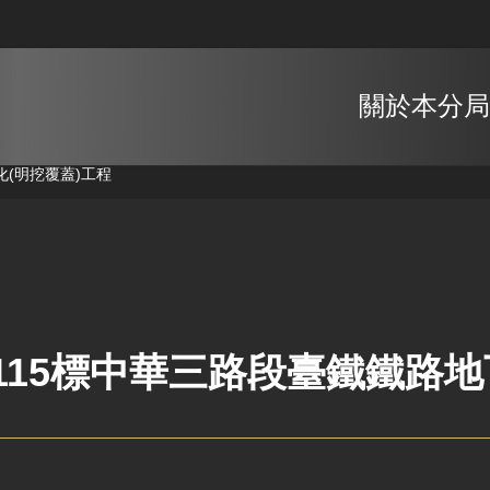
關於本分局
化(明挖覆蓋)工程
L115標中華三路段臺鐵鐵路地