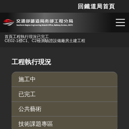
回鐵道局首頁
網站
搜
跳到主要內容
首頁
工程執行現況
已完工
CE02-1標C1、C2檢測驗證設備廠房土建工程
工程執行現況
施工中
已完工
公共藝術
技術課題專區