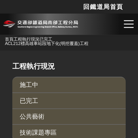
回鐵道局首頁
網站
搜
跳到主要內容
首頁
工程執行現況
已完工
ACL212標高雄車站段地下化(明挖覆蓋)工程
工程執行現況
施工中
已完工
公共藝術
技術課題專區