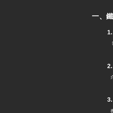
一、
1. 
需同時確
2. 
介面複
3. 
夜間作業出