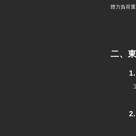
體力負荷重
二、東
1. 
工程標案
2. 