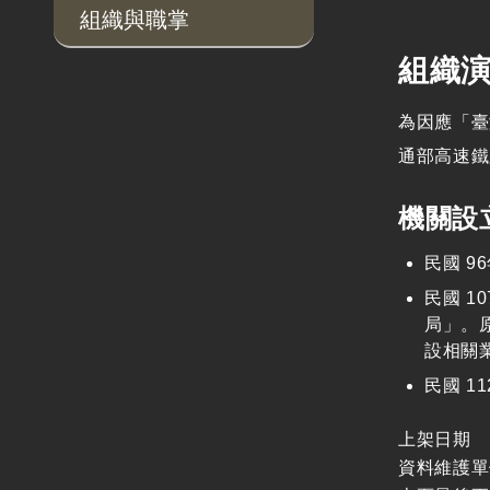
組織與職掌
組織
為因應「臺
通部高速鐵
機關設
民國 9
民國 1
局」。
設相關
民國 1
上架日期
資料維護單