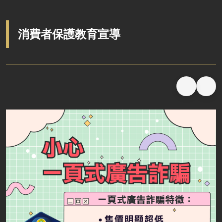
廉政檢舉管道
法務部廉政署揭弊者保護專區
利益衝突迴避法身分揭露公開專區
消費者保護教育宣導