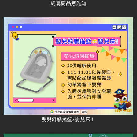
網購商品應先知
嬰兒斜躺搖籃≠嬰兒床！