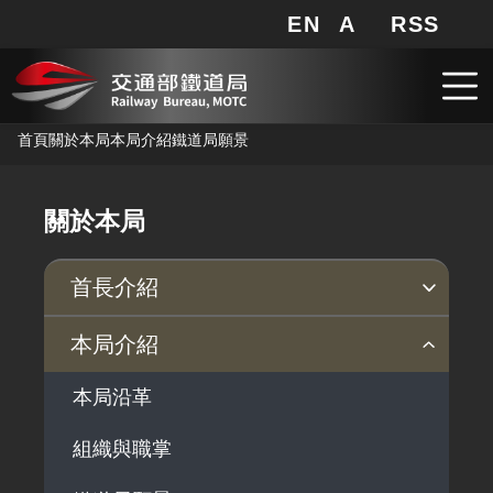
EN
A
RSS
網站地圖
局長信箱
分享
搜
RSS
跳到主要內容
首頁
關於本局
本局介紹
鐵道局願景
關於本局
首長介紹
現任首長
歷任首長
本局介紹
本局沿革
組織與職掌