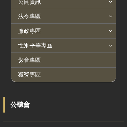
公開資訊
主動公開政府資訊專區
個人資料保護專區
Open Data專區
出版品專區
雙語詞彙專區
生態檢核專區
用地取得行政透明專區
臺鐵局撥入資產債務基金專區
法令專區
法律及法規命令
用地公告
法令查詢
解釋性規定及裁量基準
法令英譯徵集意見專區
訴願文件下載
相關實務判解
相關網站資源
廉政專區
解釋性規定及裁量基準
用地法規
揭弊者保護專區
廉政訊息
利益衝突迴避園地
公務員廉政倫理規範
公職人員財產申報園地
廉政檢舉管道
桃地計畫廉政平臺專網
性別平等專區
政府機關資訊
徵收案件資訊
桃地計畫
性別平等工作小組
宣傳事項
性別平等推動計畫
性別平等統計分析
性別平等影響評估
性騷擾防治
相關網站
行政指導有關文書
影音專區
廉政平臺
施政計畫、業務統計及研究報告
獲獎專區
啟動儀式及交流座談會
預算與決算書
說明會及公聽會
書面公共工程及採購契約
定期聯繫會議
支付或接受之補助
公聽會
廉政體系
政策宣導廣告支出