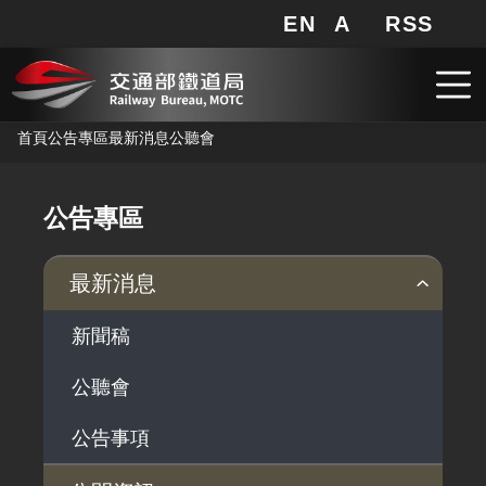
公聽會 - 交通部鐵道局
EN
A
RSS
網站地圖
局長信箱
分享
搜
RSS
跳到主要內容
首頁
公告專區
最新消息
公聽會
公告專區
最新消息
新聞稿
公聽會
公告事項