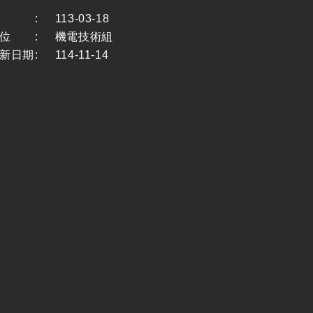
:
113-03-18
位
:
機電技術組
新日期
:
114-11-14