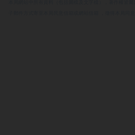
本局網站中所有資料（包括圖檔及文字檔），著作權皆屬
子郵件方式寄至本局民意信箱或網站信箱 ，徵得本局同