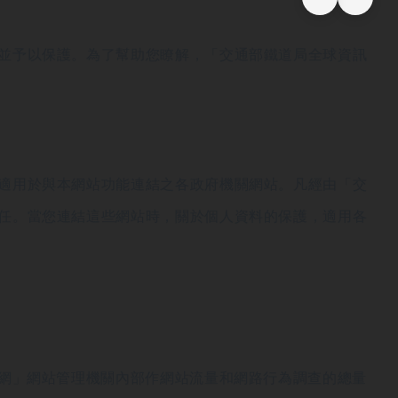
並予以保護。為了幫助您瞭解，「交通部鐵道局全球資訊
適用於與本網站功能連結之各政府機關網站。凡經由「交
任。當您連結這些網站時，關於個人資料的保護，適用各
訊網」網站管理機關內部作網站流量和網路行為調查的總量