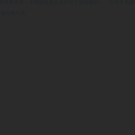
於本局所有（本局網站連結至外部之網站除外），引用本局網
意後方得引用。