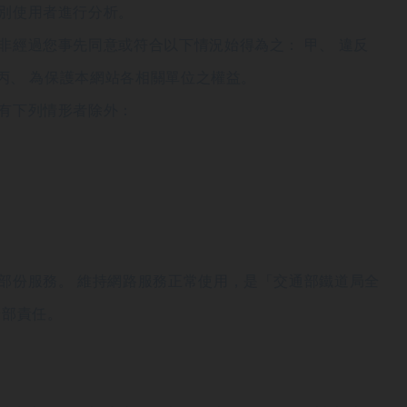
別使用者進行分析。
經過您事先同意或符合以下情況始得為之： 甲、 違反
丙、 為保護本網站各相關單位之權益。
有下列情形者除外：
部份服務。 維持網路服務正常使用，是「交通部鐵道局全
全部責任。