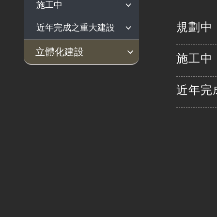
施工中
高鐵延伸宜蘭規劃作
業
規劃中
近年完成之重大建設
機場捷運延伸中壢火
海線雙軌化(談文至追
車站計畫
分)計畫
台灣高鐵
立體化建設
施工中
機場捷運增設A14站計
高鐵延伸屏東規劃作
機場聯外捷運系統建
畫
業
規劃中
施工中
近年完成之重大建設
設計畫
花東地區鐵路雙軌電
近年完
恆春(屏南)觀光鐵路計
南迴鐵路電氣化計畫
氣化計畫
彰化市鐵路高架化計
桃園都會區鐵路地下
增設臺鐵鳳鳴臨時站
畫
畫
化計畫
建設計畫
花東鐵路電氣化計畫
南迴線形改善暨雙軌
臺南鐵路延伸永康計
增設臺鐵平鎮臨時站
臺中都會區鐵路高架
花東鐵路效能提升計
化計畫
畫
建設計畫
化計畫
畫
嘉義市區鐵路高架化
計畫
嘉義延伸民雄高架計
畫
臺南市區鐵路地下化