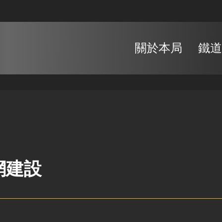
關於本局
鐵道
網建設