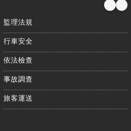
軌道工程
通信系統
高鐵水雉復育
臺鐵系統機電施工技術規範
發展智慧鐵道
水電環控工程
電力系統
鐵路車站旅運與站務設施設計注意事項
人才培育
監理法規
邊坡工程
維修基地
高鐵彰雲嘉地層下陷監測與分析評估
車站工程
鐵道車站概念設計指引
行車安全
鐵道局PAS 2080碳管理程序書
鐵道工程減碳參考指引
依法檢查
事故調查
旅客運送