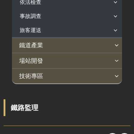
依法檢查
安全管理
鐵路安全自願報告系統
事故調查
定期檢查
鐵路行車安全通告
不定期檢查
旅客運送
事故調查說明
駕駛檢定發照
近三年調查報告
運送法規
鐵道產業
災害防救
歷年調查報告
營運訊息
產業政策
行動方案
產業發展補助
鐵道指定產品專區
場站開發
鐵道科技產業政策
選定國產化關鍵項目
鐵道產業發展補助作業規定
法規依據
高鐵計畫
機捷計畫
償債計畫
招商投資
技術專區
軌道產業推動會報
檢測驗證制度推動
補助計畫核定清單
指定產品公告
開發背景
開發背景
開發背景
公告案件
土建技術
系統機電
淨零永續
技術文件
技術交流專區
制定國家標準
補（捐）助案件效益評估表
認可檢測驗證機構公告
案件資訊
案件資訊
案件資訊
服務窗口
土建工程概述
系統機電概述
PAS 2080 打造低碳韌性鐵道
交通部部頒規範
現地實務交流
鐵道技術研究及驗證中心
申請須知及表單下載
鐵路監理
相關法規
橋梁工程
車輛系統
國土綠網計畫
一般機電設計注意事項
交流研討會
軌道系統採購作業指引
相關網站
隧道工程
號誌系統
氣候變遷調適
鐵道工程BIM作業指引
釋出維修商機