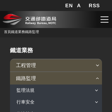
EN
A
RSS
網站地圖
局長信箱
分享
搜
RSS
跳到主要內容
首頁
鐵道業務
鐵路監理
鐵道業務
工程管理
安衛防災
品質保證
鐵路監理
臨軌施工安全
公共工程施工品質
監理法規
職業安全衛生
施工查核及工程督導執行情形
行車安全
依法監理
安衛宣導
營運監理範圍