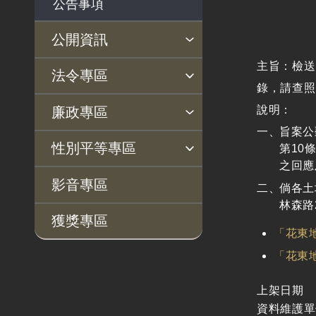
公告事項
公開資訊
主旨：檢送
主動公開政府資訊專區
個人資料保護專區
Open Data專區
出版品專區
雙語詞彙專區
生態檢核專區
用地取得行政透明專區
臺鐵局撥入資產債務基金
法令專區
錄，請查
專區
法律及法規命令
用地公告
法令查詢
解釋性規定及裁量基準
法令英譯徵集意見專區
訴願文件下載
相關實務判解
相關網站資源
說明：
廉政專區
解釋性規定及裁量基
用地法規
旨案公
揭弊者保護專區
廉政訊息
利益衝突迴避園地
公務員廉政倫理規範
公職人員財產申報園地
廉政檢舉管道
桃地計畫廉政平臺專網
性別平等專區
準
第10
徵收案件資訊
之回應
政府機關資訊
桃地計畫
性別平等工作小組
宣傳事項
性別平等推動計畫
性別平等統計分析
性別平等影響評估
性騷擾防治
相關網站
影音專區
倘各土
行政指導有關文書
廉政平臺
林森路
獲獎專區
施政計畫、業務統計
啟動儀式及交流座談
「花東
及研究報告
會
「花東
預算與決算書
說明會及公聽會
上架日期
書面公共工程及採購
定期聯繫會議
資料維護單
契約