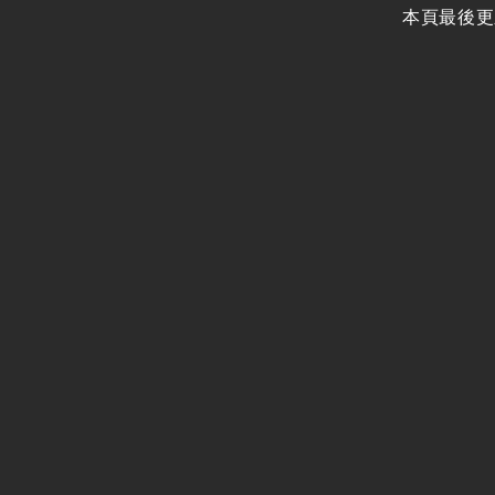
廉政體系
本頁最後更
支付或接受之補助
政策宣導廣告支出