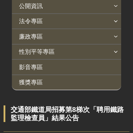
公開資訊
主動公開政府資訊專區
個人資料保護專區
Open Data專區
出版品專區
雙語詞彙專區
生態檢核專區
用地取得行政透明專區
臺鐵局撥入資產債務基金專區
法令專區
法律及法規命令
用地公告
法令查詢
解釋性規定及裁量基準
法令英譯徵集意見專區
訴願文件下載
相關實務判解
相關網站資源
廉政專區
解釋性規定及裁量基準
用地法規
揭弊者保護專區
廉政訊息
利益衝突迴避園地
公務員廉政倫理規範
公職人員財產申報園地
廉政檢舉管道
桃地計畫廉政平臺專網
性別平等專區
政府機關資訊
徵收案件資訊
桃地計畫
性別平等工作小組
宣傳事項
性別平等推動計畫
性別平等統計分析
性別平等影響評估
性騷擾防治
相關網站
行政指導有關文書
影音專區
廉政平臺
施政計畫、業務統計及研究報告
獲獎專區
啟動儀式及交流座談會
預算與決算書
說明會及公聽會
書面公共工程及採購契約
定期聯繫會議
交通部鐵道局招募第8梯次「聘用鐵路
支付或接受之補助
監理檢查員」結果公告
廉政體系
政策宣導廣告支出