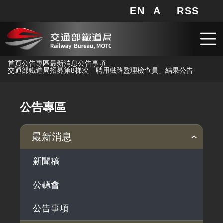
EN
A
RSS
網站地圖
局長信箱
分享
搜
RSS
跳到主要內容
首頁
公告專區
最新消息
公告事項
交通部鐵道局招募第8梯次「聘用鐵路監理檢查員」結果公告
公告專區
最新消息
新聞稿
公聽會
公告事項