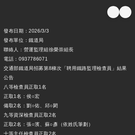
發布日期：2026/3/3
發布單位：
鐵道局
聯絡人：營運監理組徐榮崇組長
電話：
0937786071
交通部鐵道局招募第
8
梯次「聘用鐵路監理檢查員」結果
公告
八等檢查員正取
1
名
正取
1
名：侯○宏
備取
2
名：劉○佑、邱○閎
九等資深檢查員正取
2
名
正取
2
名：張○濱、蘇○彥
（依姓氏筆劃）
十等主任檢查員正取
2
名