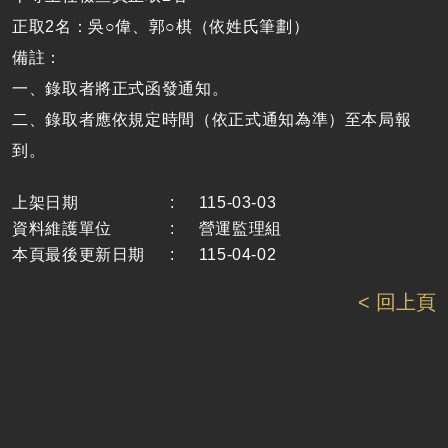
正取
2
名：吳○偉、郭○棋
（依姓氏筆劃）
備註：
一、錄取者將正式函發通知。
二、錄取者應依規定時間（依正式通知為準）至本局報
到。
上架日期
:
115-03-03
資料維護單位
:
營運監理組
本頁最後更新日期
:
115-04-02
< 回上頁