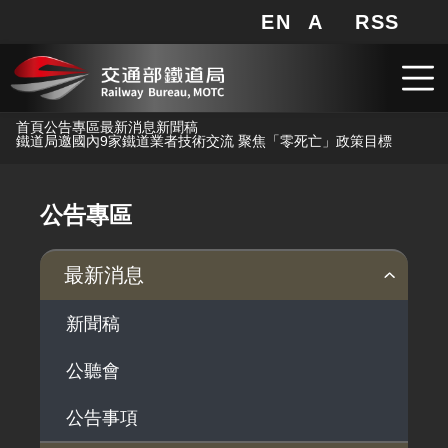
EN
A
RSS
網站地圖
局長信箱
分享
搜
RSS
跳到主要內容
首頁
公告專區
最新消息
新聞稿
鐵道局邀國內9家鐵道業者技術交流 聚焦「零死亡」政策目標
公告專區
最新消息
新聞稿
公聽會
公告事項