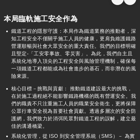
水電環控工程
電力系統
鐵路車站旅運與站務設施設計注意事項
人才培育
本局臨軌施工安全作為
邊坡工程
維修基地
高鐵彰雲嘉地層下陷監測與分析評估
車站工程
鐵道車站概念設計指引
鐵道工程的隱形守護：本局作為鐵道業務的推動者，深
知工程安全不僅關乎施工人員的健康，更肩負維護鐵路
鐵道局PAS 2080碳管理程序書
營運順暢與社會大眾安全的重大責任。我們的目標明確
鐵道工程減碳參考指引
且堅定-「工安零事故、零災害」。為此，我們自主且
系統化地導入頂尖的工程安全與風險管理機制，確保每
一項鐵道工程都能成為社會進步的基石，而非潛在的風
險來源。
核心目標－挑戰與貢獻： 推動鐵道建設最大的挑戰，
在於施工過程絕不能影響鐵路機構的既有營運安全。我
們的職責不只注重施工人員的職業安全衛生，更將保障
公眾行車安全視為首要社會貢獻。透過多層次的安全防
護網，我們致力於消弭民眾對鐵道工程的誤解，建立最
佳的溝通橋梁。
系統化管理，從 ISO 到安全管理系統（SMS）－ 為實