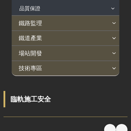
品質保證
公共工程施工品質
鐵路監理
施工查核及工程督導執行情形
監理法規
行車安全
依法檢查
事故調查
旅客運送
鐵道產業
依法監理
安全管理
定期檢查
事故調查說明
運送法規
產業政策
行動方案
產業發展補助
鐵道指定產品專區
場站開發
營運監理範圍
鐵路安全自願報告系統
不定期檢查
近三年調查報告
營運訊息
鐵道科技產業政策
選定國產化關鍵項目
鐵道產業發展補助作業規定
法規依據
高鐵計畫
機捷計畫
償債計畫
招商投資
技術專區
鐵路行車安全通告
歷年調查報告
軌道產業推動會報
檢測驗證制度推動
補助計畫核定清單
指定產品公告
開發背景
開發背景
開發背景
公告案件
駕駛檢定發照
土建技術
系統機電
淨零永續
技術文件
技術交流專區
制定國家標準
補（捐）助案件效益評估表
認可檢測驗證機構公告
案件資訊
案件資訊
案件資訊
服務窗口
災害防救
土建工程概述
系統機電概述
PAS 2080 打造低碳韌性鐵道
交通部部頒規範
現地實務交流
鐵道技術研究及驗證中心
申請須知及表單下載
臨軌施工安全
相關法規
橋梁工程
車輛系統
國土綠網計畫
一般機電設計注意事項
交流研討會
軌道系統採購作業指引
相關網站
隧道工程
號誌系統
氣候變遷調適
鐵道工程BIM作業指引
釋出維修商機
軌道工程
通信系統
高鐵水雉復育
臺鐵系統機電施工技術規範
發展智慧鐵道