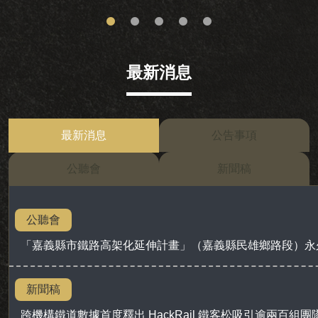
最新消息
最新消息
公告事項
公聽會
新聞稿
公聽會
「嘉義縣市鐵路高架化延伸計畫」（嘉義縣民雄鄉路段）永
新聞稿
跨機構鐵道數據首度釋出 HackRail 鐵客松吸引逾兩百組團