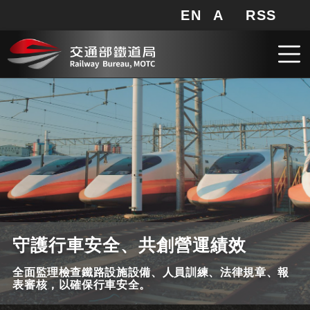
EN
A
RSS
網站地圖
局長信箱
分享
搜
RSS
跳到主要內容
守護行車安全、共創營運績效
全面監理檢查鐵路設施設備、人員訓練、法律規章、報
表審核，以確保行車安全。