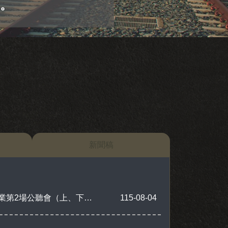
全。
新聞稿
「嘉義縣市鐵路高架化延伸計畫」（嘉義縣民雄鄉路段）永久軌工程（都市土地）用地取得作業第2場公聽會（上、下午各1場次）會議紀錄
115-08-04