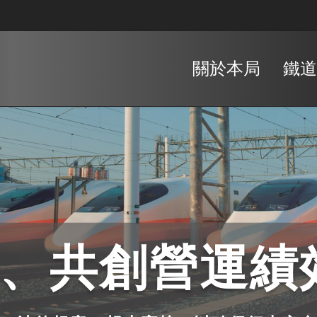
關於本局
鐵道
、共創營運績