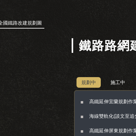
全國鐵路改建規劃圖
鐵路路網
規劃中
施工中
高鐵延伸宜蘭規劃作
海線雙軌化(談文至追
高鐵延伸屏東規劃作