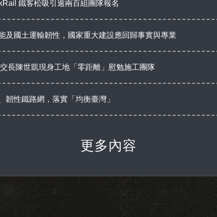
kRail 鐵客松吸引逾兩百組團隊報名
能及國土運輸韌性，國家重大建設應回歸事實與專業
 交長陳世凱現身工地「零距離」慰勉施工團隊
、韌性鐵路網，落實「均衡臺灣」
更多內容