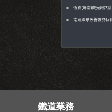
恆春(屏南)觀光鐵路
南迴線形改善暨雙軌
鐵道業務