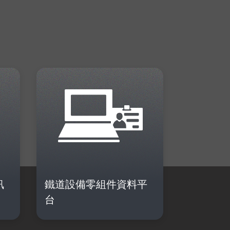
訊
鐵道設備零組件資料平
台